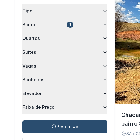
Tipo
Bairro
1
Quartos
Suítes
Vagas
Banheiros
Elevador
Faixa de Preço
Chácar
bairro
Pesquisar
Carati
São C