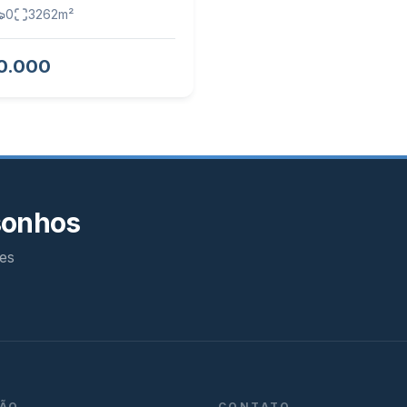
0
3262
m²
0.000
sonhos
es
ÃO
CONTATO