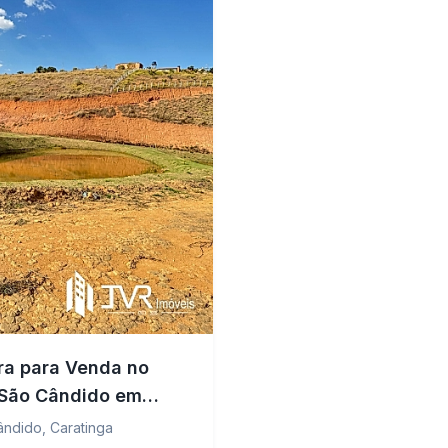
a para Venda no
 São Cândido em
nga - MG
ândido
,
Caratinga