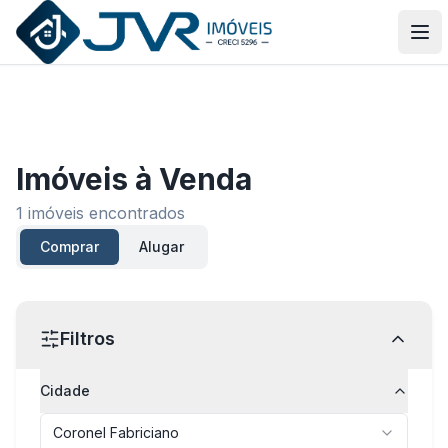
JVR Imóveis
Abr
Imóveis
à Venda
1
imóveis encontrados
Comprar
Alugar
Filtros
Cidade
Coronel Fabriciano