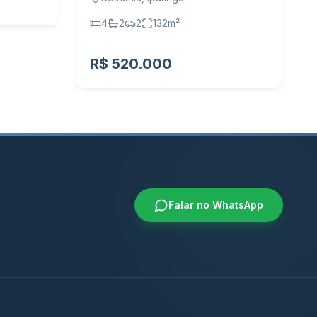
4
2
2
132
m²
R$ 520.000
Falar no WhatsApp