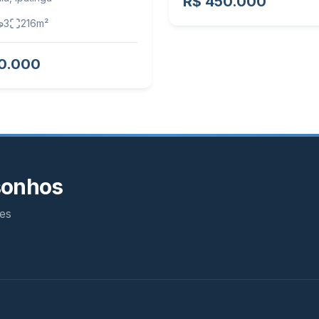
R$ 450.000
3
216
m²
0.000
sonhos
es