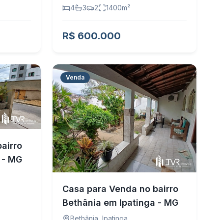
4
3
2
1400
m²
R$ 600.000
Venda
airro
 - MG
Casa para Venda no bairro
Bethânia em Ipatinga - MG
Bethânia
,
Ipatinga