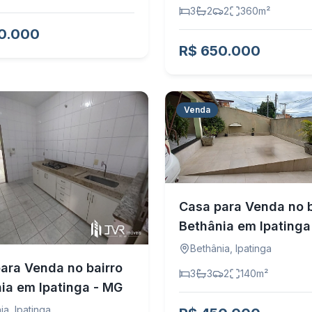
3
2
2
360
m²
0.000
R$ 650.000
Venda
Casa para Venda no b
Bethânia em Ipatinga
Bethânia
,
Ipatinga
ara Venda no bairro
3
3
2
140
m²
ia em Ipatinga - MG
ia
,
Ipatinga