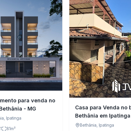
mento para venda no
Casa para Venda no b
 Bethânia - MG
Bethânia em Ipatinga
ia
,
Ipatinga
Bethânia
,
Ipatinga
1
81
m²