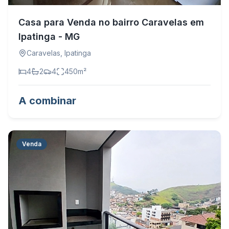
Casa para Venda no bairro Caravelas em
Ipatinga - MG
Caravelas
,
Ipatinga
4
2
4
450
m²
A combinar
Venda