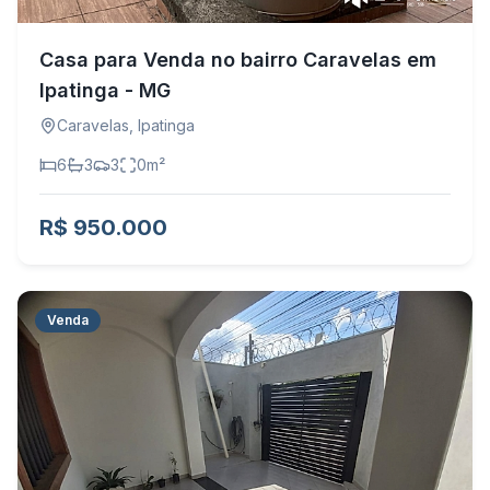
Casa para Venda no bairro Caravelas em
Ipatinga - MG
Caravelas
,
Ipatinga
6
3
3
0
m²
R$ 950.000
Venda