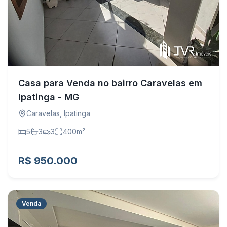
Casa para Venda no bairro Caravelas em
Ipatinga - MG
Caravelas
,
Ipatinga
5
3
3
400
m²
R$ 950.000
Venda