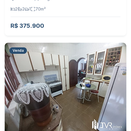
2
2
1
70
m²
R$ 375.900
Venda