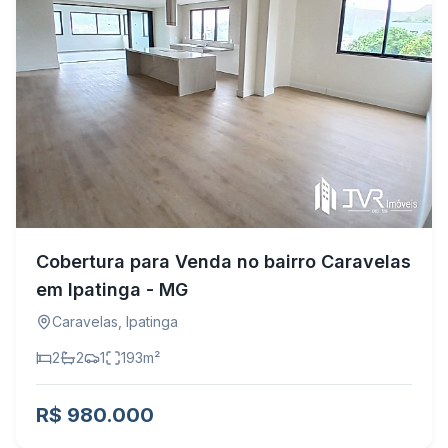
Cobertura para Venda no bairro Caravelas
em Ipatinga - MG
Caravelas
,
Ipatinga
2
2
1
193
m²
R$ 980.000