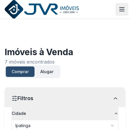
JVR Imóveis
Abr
Imóveis
à Venda
7
imóveis encontrados
Comprar
Alugar
Filtros
Cidade
Ipatinga