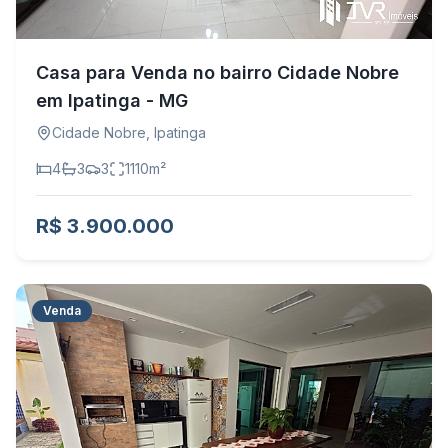
Casa para Venda no bairro Cidade Nobre
em Ipatinga - MG
Cidade Nobre
,
Ipatinga
4
3
3
1110
m²
R$ 3.900.000
Venda