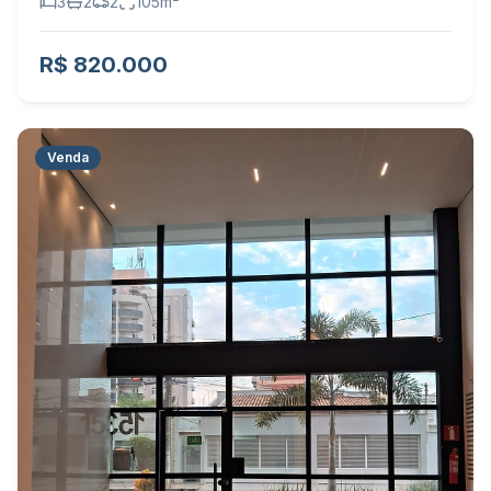
3
2
2
105
m²
R$ 820.000
Venda