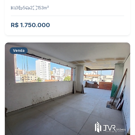
3
5
2
153
m²
R$ 1.750.000
Venda