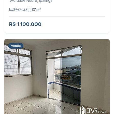
Cidade Nobre
,
Ipatinga
3
2
3
101
m²
R$ 1.100.000
Venda