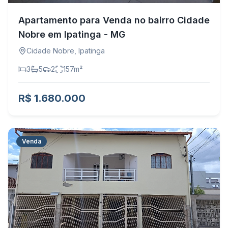
Apartamento para Venda no bairro Cidade
Nobre em Ipatinga - MG
Cidade Nobre
,
Ipatinga
3
5
2
157
m²
R$ 1.680.000
Venda