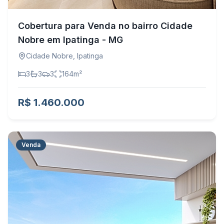
Cobertura para Venda no bairro Cidade
Nobre em Ipatinga - MG
Cidade Nobre
,
Ipatinga
3
3
3
164
m²
R$ 1.460.000
Venda