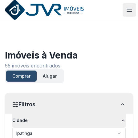
JVR Imóveis
Abr
Imóveis
à Venda
55
imóveis encontrados
Comprar
Alugar
Filtros
Cidade
Ipatinga