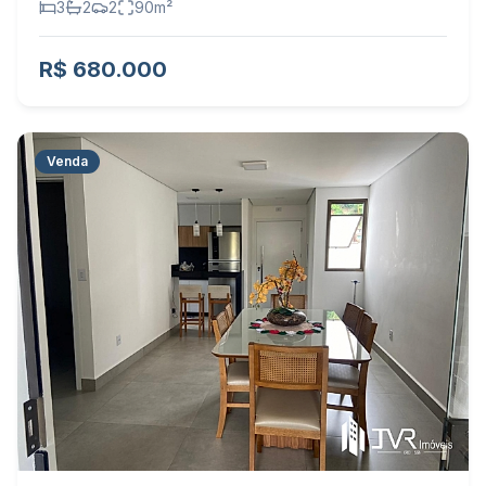
3
2
2
90
m²
R$ 680.000
Venda