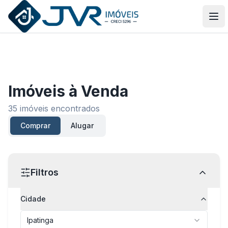
JVR Imóveis
Abr
Imóveis
à Venda
35
imóveis encontrados
Comprar
Alugar
Filtros
Cidade
Ipatinga