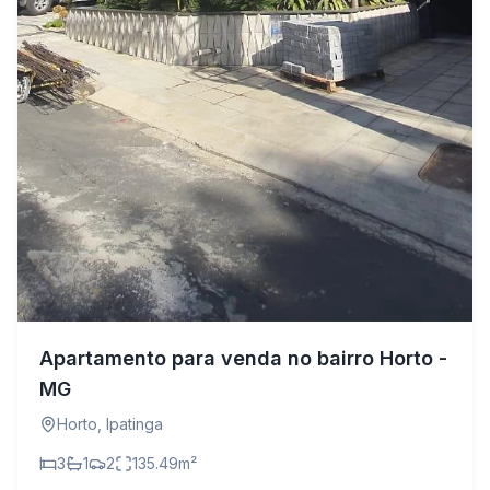
Apartamento para venda no bairro Horto -
MG
Horto
,
Ipatinga
3
1
2
135.49
m²