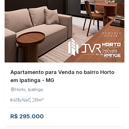
Apartamento para Venda no bairro Horto
em Ipatinga - MG
Horto
,
Ipatinga
2
1
1
35
m²
R$ 295.000