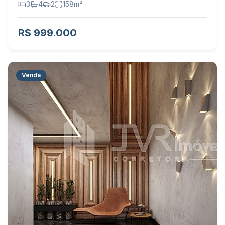
3
4
2
158
m²
R$ 999.000
Venda