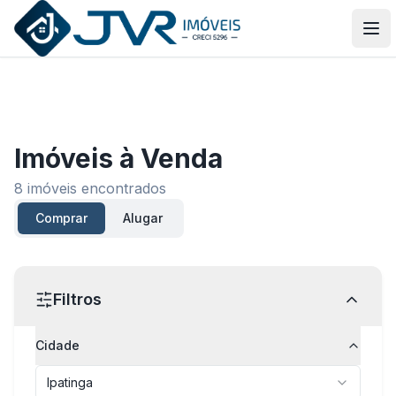
JVR Imóveis
Abr
Imóveis
à Venda
8
imóveis encontrados
Comprar
Alugar
Filtros
Cidade
Ipatinga