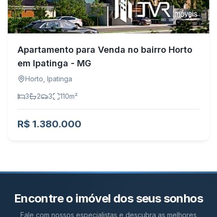
Apartamento para Venda no bairro Horto
em Ipatinga - MG
Horto
,
Ipatinga
3
2
3
110
m²
R$ 1.380.000
Encontre o imóvel dos seus sonhos
Fale com nossos especialistas e descubra as melhores