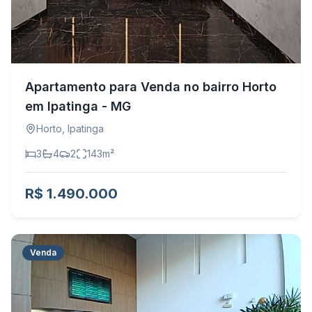
Apartamento para Venda no bairro Horto
em Ipatinga - MG
Horto
,
Ipatinga
3
4
2
143
m²
R$ 1.490.000
Venda