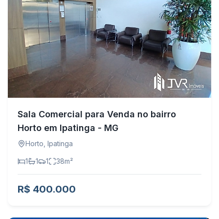
Sala Comercial para Venda no bairro
Horto em Ipatinga - MG
Horto
,
Ipatinga
1
1
1
38
m²
R$ 400.000