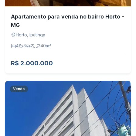
Apartamento para venda no bairro Horto -
MG
Horto
,
Ipatinga
4
3
2
240
m²
R$ 2.000.000
Venda