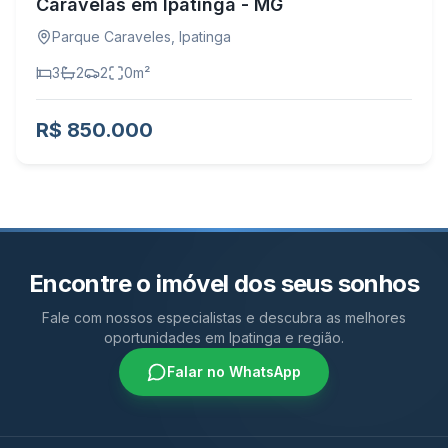
Caravelas em Ipatinga - MG
Parque Caraveles
,
Ipatinga
3
2
2
0
m²
R$ 850.000
Encontre o imóvel dos seus sonhos
Fale com nossos especialistas e descubra as melhores
oportunidades em Ipatinga e região.
Falar no WhatsApp