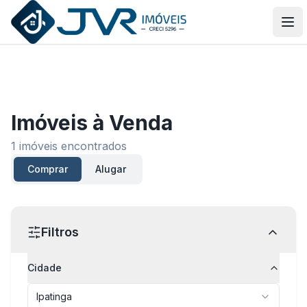
JVR Imóveis
Abr
Imóveis
à Venda
1
imóveis encontrados
Comprar
Alugar
Filtros
Cidade
Ipatinga