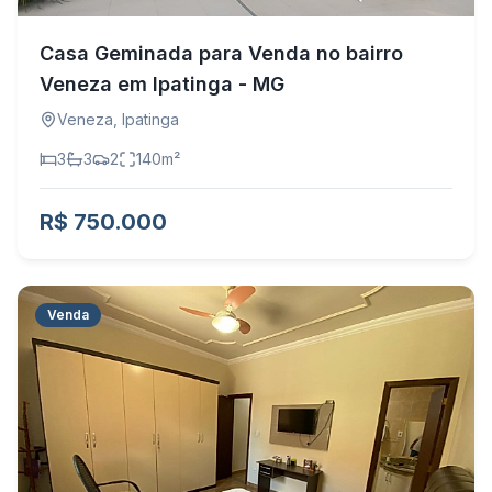
Casa Geminada para Venda no bairro
Veneza em Ipatinga - MG
Veneza
,
Ipatinga
3
3
2
140
m²
R$ 750.000
Venda