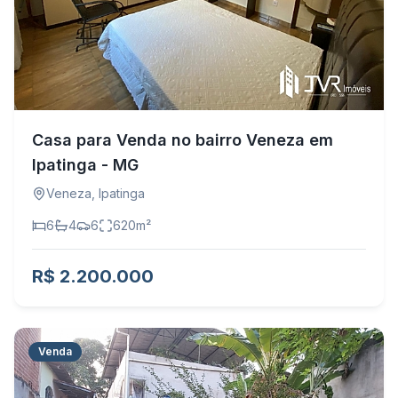
Casa para Venda no bairro Veneza em
Ipatinga - MG
Veneza
,
Ipatinga
6
4
6
620
m²
R$ 2.200.000
Venda