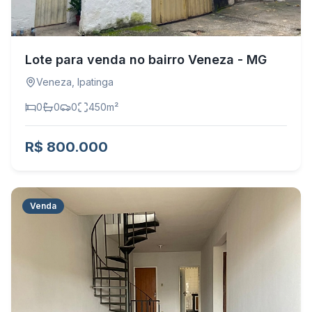
Lote para venda no bairro Veneza - MG
Veneza
,
Ipatinga
0
0
0
450
m²
R$ 800.000
Venda