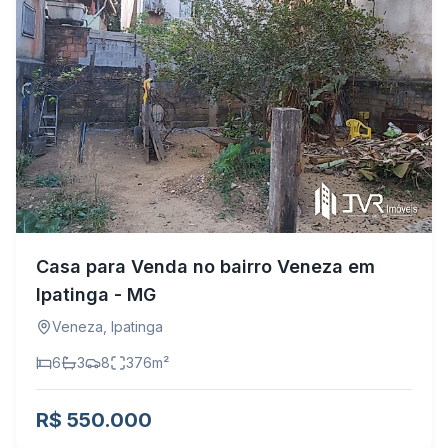
Casa para Venda no bairro Veneza em
Ipatinga - MG
Veneza
,
Ipatinga
6
3
8
376
m²
R$ 550.000