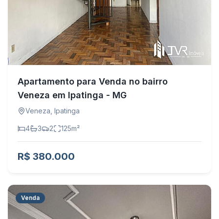
Apartamento para Venda no bairro
Veneza em Ipatinga - MG
Veneza
,
Ipatinga
4
3
2
125
m²
R$ 380.000
Venda