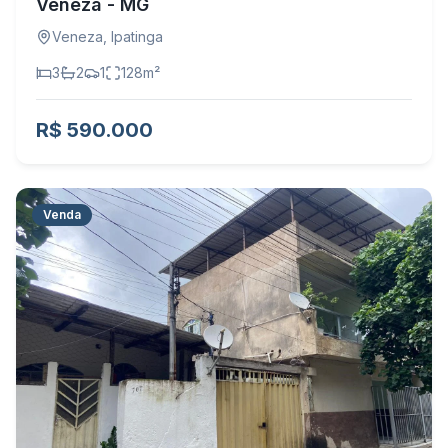
Veneza - MG
Veneza
,
Ipatinga
3
2
1
128
m²
R$ 590.000
Venda