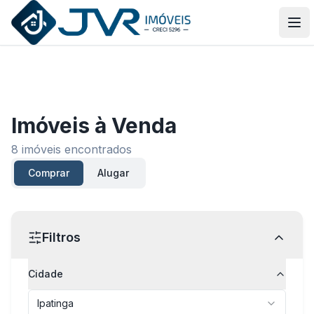
JVR Imóveis
Abr
Imóveis
à Venda
8
imóveis encontrados
Comprar
Alugar
Filtros
Cidade
Ipatinga