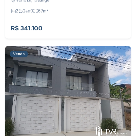
2
2
0
67
m²
R$ 341.100
Venda