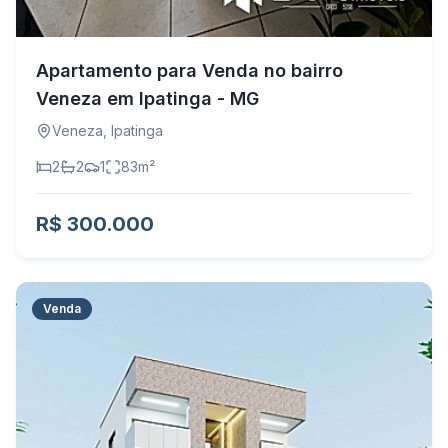
Apartamento para Venda no bairro
Veneza em Ipatinga - MG
Veneza
,
Ipatinga
2
2
1
83
m²
R$ 300.000
Venda