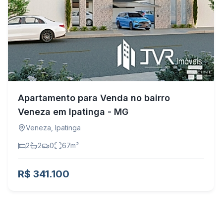
Apartamento para Venda no bairro
Veneza em Ipatinga - MG
Veneza
,
Ipatinga
2
2
0
67
m²
R$ 341.100