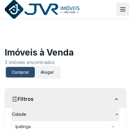
JVR Imóveis
Abr
Imóveis
à Venda
3
imóveis encontrados
Comprar
Alugar
Filtros
Cidade
Ipatinga