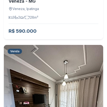
Veneza - MG
Veneza
,
Ipatinga
3
2
1
128
m²
R$ 590.000
Venda