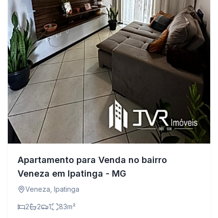
Apartamento para Venda no bairro
Veneza em Ipatinga - MG
Veneza
,
Ipatinga
2
2
1
83
m²