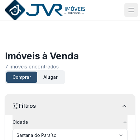
JVR Imóveis
Abr
Imóveis
à Venda
7
imóveis encontrados
Comprar
Alugar
Filtros
Cidade
Santana do Paraíso