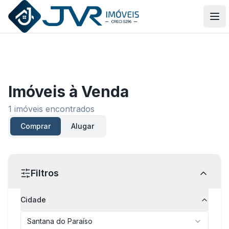
JVR Imóveis
Abr
Imóveis
à Venda
1
imóveis encontrados
Comprar
Alugar
Filtros
Cidade
Santana do Paraíso