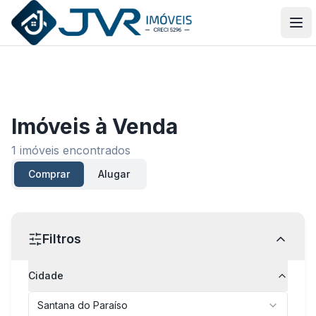
JVR Imóveis
Abr
Imóveis
à Venda
1
imóveis encontrados
Comprar
Alugar
Filtros
Cidade
Santana do Paraíso