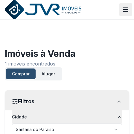
JVR Imóveis
Abr
Imóveis
à Venda
1
imóveis encontrados
Comprar
Alugar
Filtros
Cidade
Santana do Paraíso