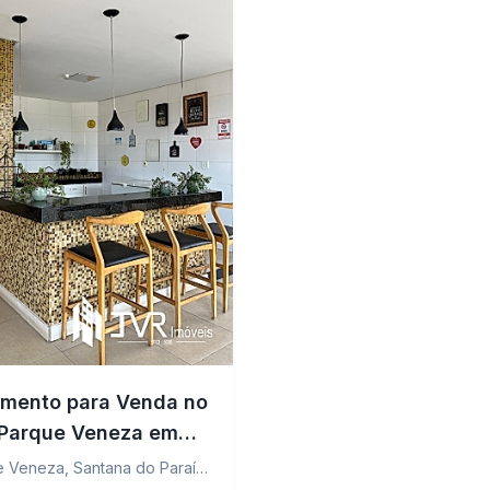
mento para Venda no
 Parque Veneza em
a do Paraíso - MG
e Veneza
,
Santana do Paraíso