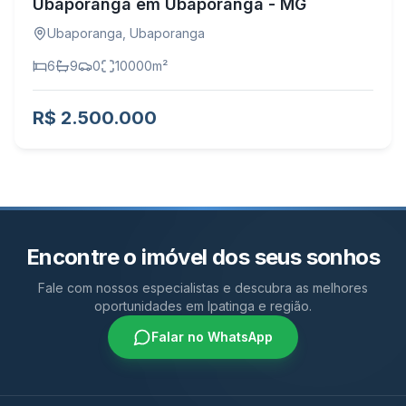
Ubaporanga em Ubaporanga - MG
Ubaporanga
,
Ubaporanga
6
9
0
10000
m²
R$ 2.500.000
Encontre o imóvel dos seus sonhos
Fale com nossos especialistas e descubra as melhores
oportunidades em Ipatinga e região.
Falar no WhatsApp