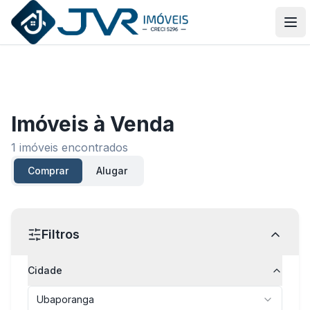
JVR Imóveis
Abr
Imóveis
à Venda
1
imóveis encontrados
Comprar
Alugar
Filtros
Cidade
Ubaporanga