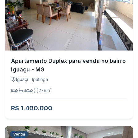
Apartamento Duplex para venda no bairro
Iguaçu - MG
Iguaçu
,
Ipatinga
3
4
3
279
m²
R$ 1.400.000
Venda