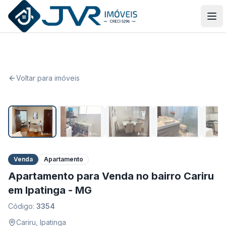
JVR Imóveis
Abr
Voltar para imóveis
1
/
17
Venda
Apartamento
Apartamento para Venda no bairro Cariru
em Ipatinga - MG
Código:
3354
Cariru
,
Ipatinga