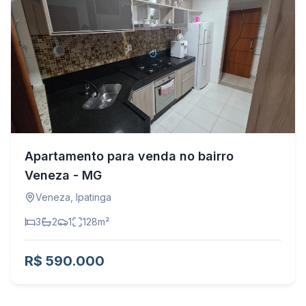
Apartamento para venda no bairro
Veneza - MG
Veneza
,
Ipatinga
3
2
1
128
m²
R$ 590.000