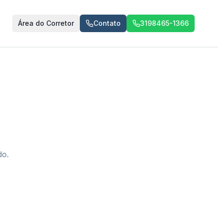
Área do Corretor
Contato
3198465-1366
do.