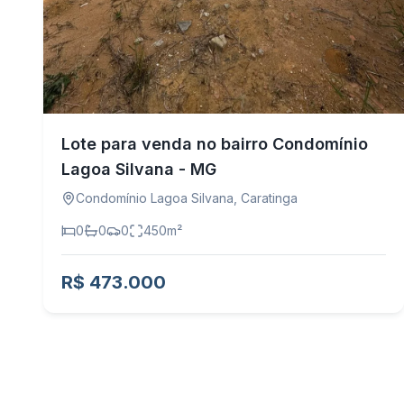
Lote para venda no bairro Condomínio
Lagoa Silvana - MG
Condomínio Lagoa Silvana
,
Caratinga
0
0
0
450
m²
R$ 473.000