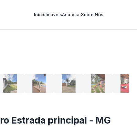
Início
Imóveis
Anunciar
Sobre Nós
1
/
10
ro Estrada principal - MG