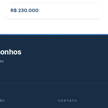
R$ 230.000
sonhos
es
ÃO
CONTATO