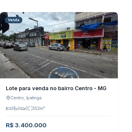
Venda
Lote para venda no bairro Centro - MG
Centro
,
Ipatinga
0
0
0
552
m²
R$ 3.400.000