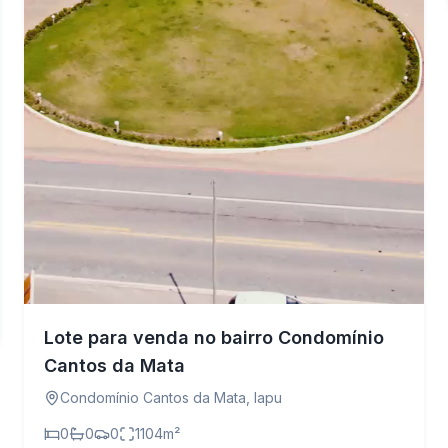
Lote para venda no bairro Condomínio
Cantos da Mata
Condomínio Cantos da Mata
,
Iapu
0
0
0
1104
m²