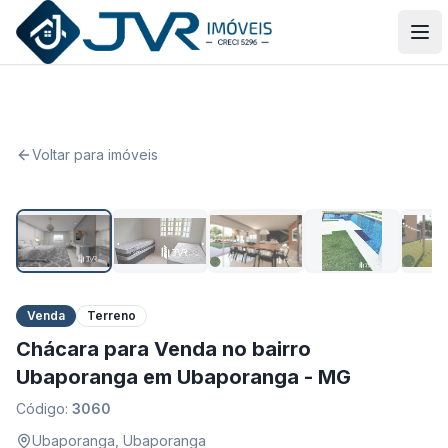
JVR Imóveis
Abr
Voltar para imóveis
1
/
24
Venda
Terreno
Chácara para Venda no bairro
Ubaporanga em Ubaporanga - MG
Código:
3060
Ubaporanga
,
Ubaporanga