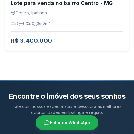
Lote para venda no bairro Centro - MG
Centro
,
Ipatinga
0
0
0
552
m²
R$ 3.400.000
Encontre o imóvel dos seus sonhos
Fale com nossos especialistas e descubra as melhores
oportunidades em Ipatinga e região.
Falar no WhatsApp