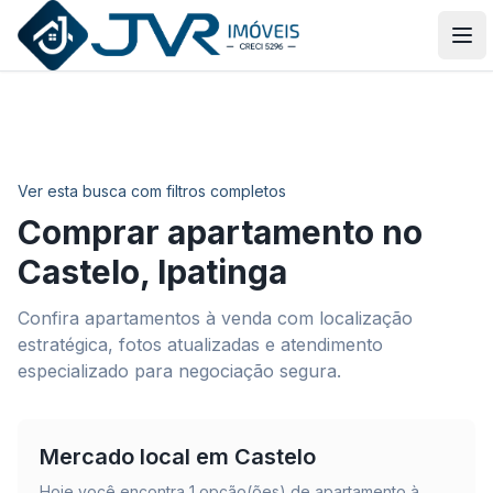
JVR Imóveis
Abr
Ver esta busca com filtros completos
Comprar apartamento no
Castelo
,
Ipatinga
Confira apartamentos à venda com localização
estratégica, fotos atualizadas e atendimento
especializado para negociação segura.
Mercado local em
Castelo
Hoje você encontra
1
opção(ões) de apartamento à