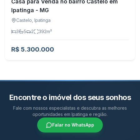
Casa para Venda no bairro Castelo em
Ipatinga - MG
Castelo
,
Ipatinga
3
5
2
392
m²
R$ 5.300.000
Encontre o imóvel dos seus sonhos
Fale com nossos especialistas e descubra as melhores
oportunidades em Ipatinga e região.
Falar no WhatsApp