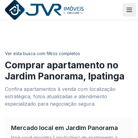
JVR Imóveis
Abr
Ver esta busca com filtros completos
Comprar apartamento no
Jardim Panorama
,
Ipatinga
Confira apartamentos à venda com localização
estratégica, fotos atualizadas e atendimento
especializado para negociação segura.
Mercado local em
Jardim Panorama
Hoje você encontra
1
opção(ões) de apartamento à