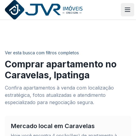
JVR Imóveis
Abr
Ver esta busca com filtros completos
Comprar apartamento no
Caravelas
,
Ipatinga
Confira apartamentos à venda com localização
estratégica, fotos atualizadas e atendimento
especializado para negociação segura.
Mercado local em
Caravelas
Hoje você encontra
4
opção(ões) de apartamento à