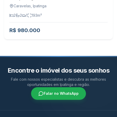
Caravelas
,
Ipatinga
2
2
1
193
m²
R$ 980.000
Encontre o imóvel dos seus sonhos
Fale com nossos especialistas e descubra as melhores
oportunidades em Ipatinga e região.
Falar no WhatsApp