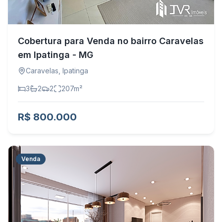
Cobertura para Venda no bairro Caravelas
em Ipatinga - MG
Caravelas
,
Ipatinga
3
2
2
207
m²
R$ 800.000
Venda