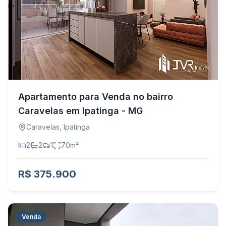
Apartamento para Venda no bairro
Caravelas em Ipatinga - MG
Caravelas
,
Ipatinga
2
2
1
70
m²
R$ 375.900
Venda