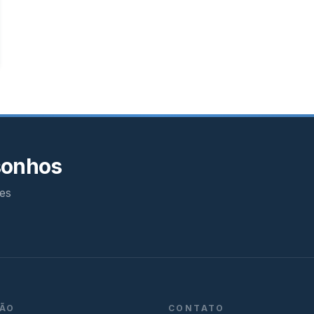
sonhos
es
ÃO
CONTATO