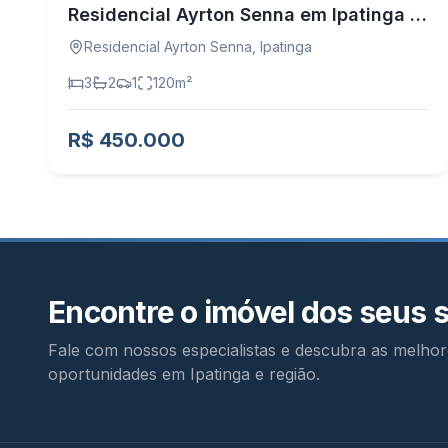
Residencial Ayrton Senna em Ipatinga -
MG
Residencial Ayrton Senna
,
Ipatinga
3
2
1
120
m²
R$ 450.000
Encontre o imóvel dos seus 
Fale com nossos especialistas e descubra as melhor
oportunidades em Ipatinga e região.