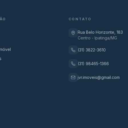
ÃO
CONTATO
Rua Belo Horizonte, 183
Centro - Ipatinga/MG
Imóvel
(31) 3822-3610
s
(31) 98465-1366
jvr.imoveis@gmail.com