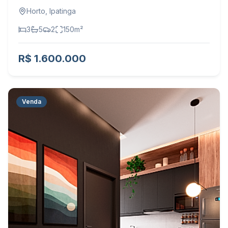
Horto
,
Ipatinga
3
5
2
150
m²
R$ 1.600.000
Venda