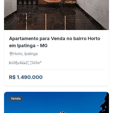
Apartamento para Venda no bairro Horto
em Ipatinga - MG
Horto
,
Ipatinga
3
4
2
143
m²
R$ 1.490.000
Venda