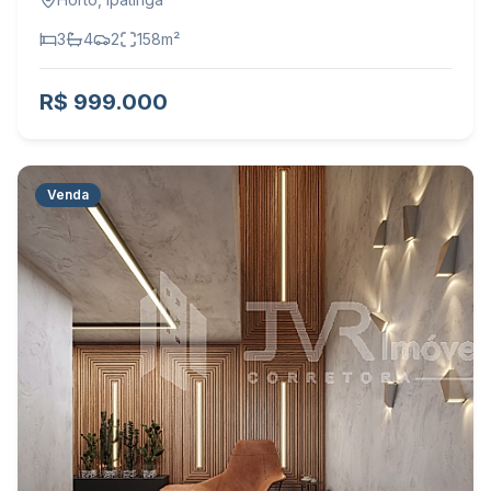
3
4
2
158
m²
R$ 999.000
Venda