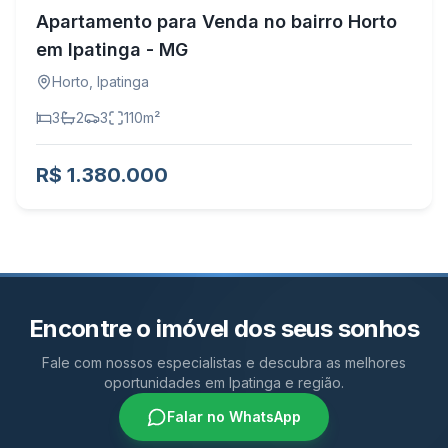
Apartamento para Venda no bairro Horto
em Ipatinga - MG
Horto
,
Ipatinga
3
2
3
110
m²
R$ 1.380.000
Encontre o imóvel dos seus sonhos
Fale com nossos especialistas e descubra as melhores
oportunidades em Ipatinga e região.
Falar no WhatsApp