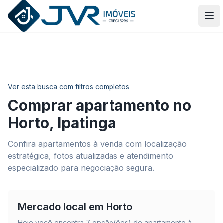
JVR Imóveis
Abr
Ver esta busca com filtros completos
Comprar apartamento no
Horto
,
Ipatinga
Confira apartamentos à venda com localização
estratégica, fotos atualizadas e atendimento
especializado para negociação segura.
Mercado local em
Horto
Hoje você encontra
7
opção(ões) de apartamento à