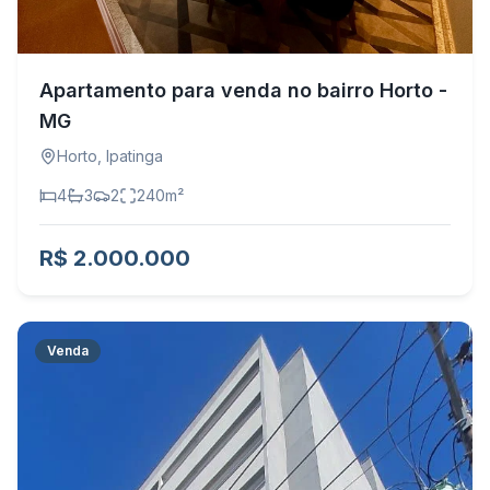
Apartamento para venda no bairro Horto -
MG
Horto
,
Ipatinga
4
3
2
240
m²
R$ 2.000.000
Venda