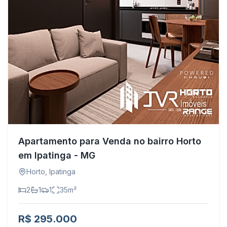
Apartamento para Venda no bairro Horto
em Ipatinga - MG
Horto
,
Ipatinga
2
1
1
35
m²
R$ 295.000