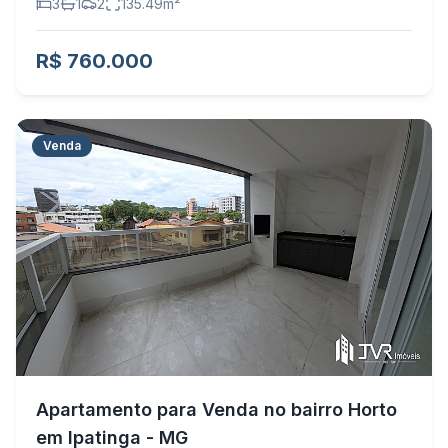
3
1
2
135.49
m²
R$ 760.000
Venda
Apartamento para Venda no bairro Horto
em Ipatinga - MG