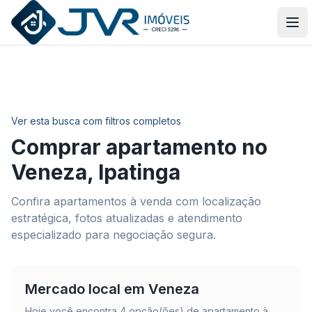
JVR Imóveis
Abr
Ver esta busca com filtros completos
Comprar apartamento no
Veneza
,
Ipatinga
Confira apartamentos à venda com localização
estratégica, fotos atualizadas e atendimento
especializado para negociação segura.
Mercado local em
Veneza
Hoje você encontra
4
opção(ões) de apartamento à