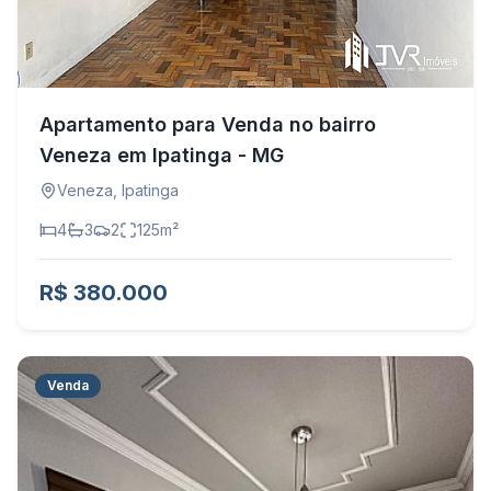
Apartamento para Venda no bairro
Veneza em Ipatinga - MG
Veneza
,
Ipatinga
4
3
2
125
m²
R$ 380.000
Venda