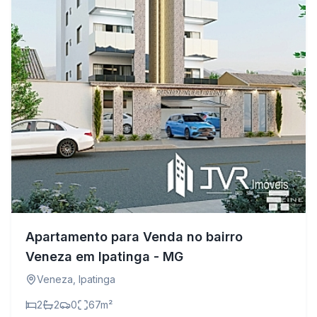
Apartamento para Venda no bairro
Veneza em Ipatinga - MG
Veneza
,
Ipatinga
2
2
0
67
m²