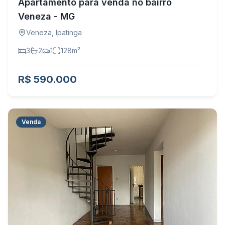
Apartamento para venda no bairro
Veneza - MG
Veneza
,
Ipatinga
3
2
1
128
m²
R$ 590.000
Venda