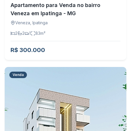
Apartamento para Venda no bairro
Veneza em Ipatinga - MG
Veneza
,
Ipatinga
2
2
1
83
m²
R$ 300.000
Venda