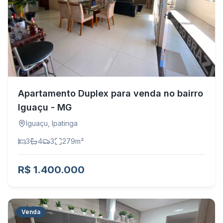
Apartamento Duplex para venda no bairro
Iguaçu - MG
Iguaçu
,
Ipatinga
3
4
3
279
m²
R$ 1.400.000
Venda