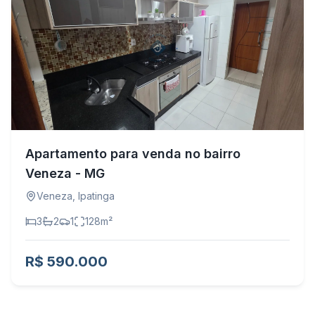
Apartamento para venda no bairro
Veneza - MG
Veneza
,
Ipatinga
3
2
1
128
m²
R$ 590.000