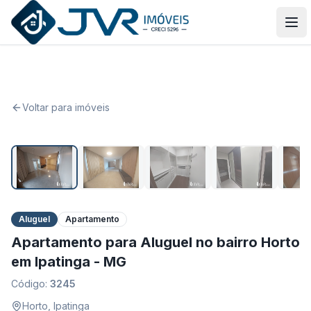
JVR Imóveis
Abr
Voltar para imóveis
1
/
23
Aluguel
Apartamento
Apartamento para Aluguel no bairro Horto
em Ipatinga - MG
Código:
3245
Horto
,
Ipatinga