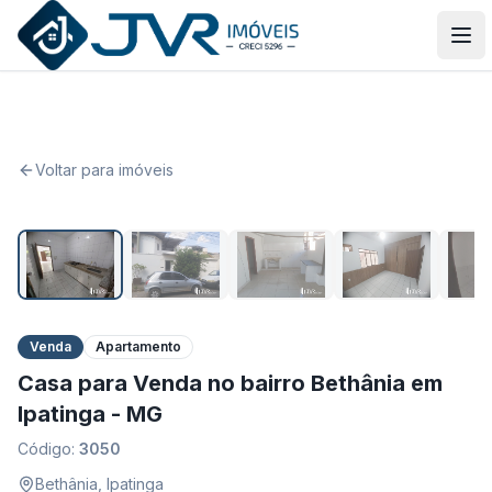
JVR Imóveis
Abr
Voltar para imóveis
1
/
24
Venda
Apartamento
Casa para Venda no bairro Bethânia em
Ipatinga - MG
Código:
3050
Bethânia
,
Ipatinga