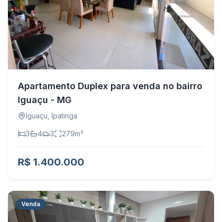
Apartamento Duplex para venda no bairro
Iguaçu - MG
Iguaçu
,
Ipatinga
3
4
3
279
m²
R$ 1.400.000
Venda