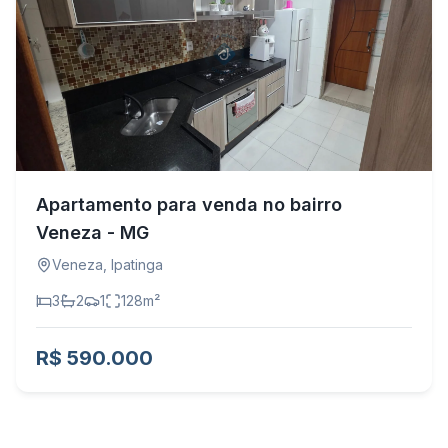
Apartamento para venda no bairro
Veneza - MG
Veneza
,
Ipatinga
3
2
1
128
m²
R$ 590.000