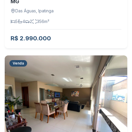
MG
Das Águas
,
Ipatinga
5
4
2
356
m²
R$ 2.990.000
Venda