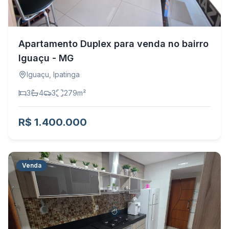
Apartamento Duplex para venda no bairro
Iguaçu - MG
Iguaçu
,
Ipatinga
3
4
3
279
m²
R$ 1.400.000
Venda