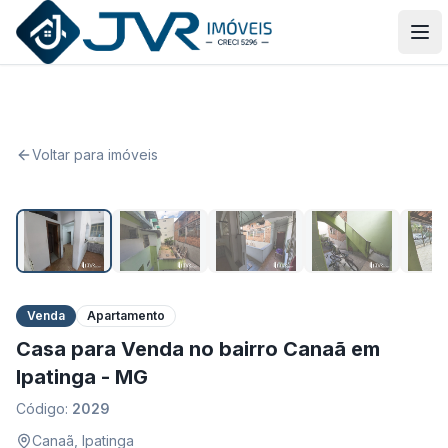
JVR Imóveis
Abr
Voltar para imóveis
1
/
8
Venda
Apartamento
Casa para Venda no bairro Canaã em
Ipatinga - MG
Código:
2029
Canaã
,
Ipatinga