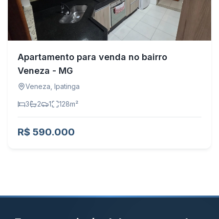
Apartamento para venda no bairro
Veneza - MG
Veneza
,
Ipatinga
3
2
1
128
m²
R$ 590.000