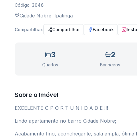
Código:
3046
Cidade Nobre
,
Ipatinga
Compartilhar:
Compartilhar
Facebook
Inst
3
2
Quartos
Banheiros
Sobre o Imóvel
EXCELENTE O P O R T U N I D A D E !!!
Lindo apartamento no bairro Cidade Nobre;
Acabamento fino, aconchegante, sala ampla, ótima l