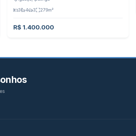
3
4
3
279
m²
R$ 1.400.000
sonhos
es