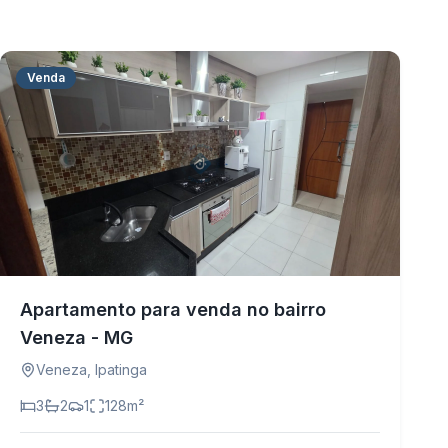
Venda
Apartamento para venda no bairro
Veneza - MG
Veneza
,
Ipatinga
3
2
1
128
m²