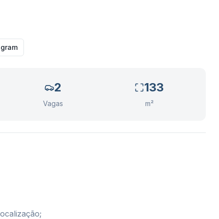
agram
2
133
Vagas
m²
ocalização;