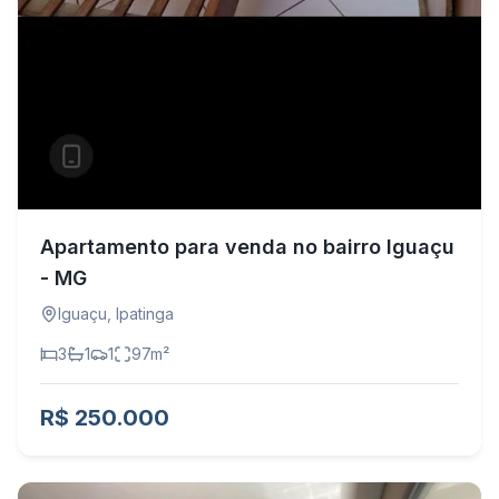
Apartamento para venda no bairro Iguaçu
- MG
Iguaçu
,
Ipatinga
3
1
1
97
m²
R$ 250.000