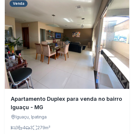
Venda
Apartamento Duplex para venda no bairro
Iguaçu - MG
Iguaçu
,
Ipatinga
3
4
3
279
m²