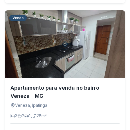
Venda
Apartamento para venda no bairro
Veneza - MG
Veneza
,
Ipatinga
3
2
1
128
m²