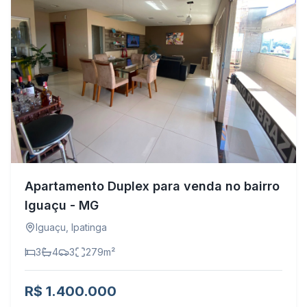
Apartamento Duplex para venda no bairro
Iguaçu - MG
Iguaçu
,
Ipatinga
3
4
3
279
m²
R$ 1.400.000