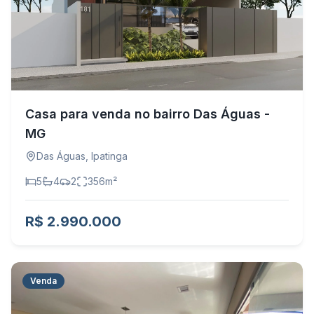
Casa para venda no bairro Das Águas -
MG
Das Águas
,
Ipatinga
5
4
2
356
m²
R$ 2.990.000
Venda