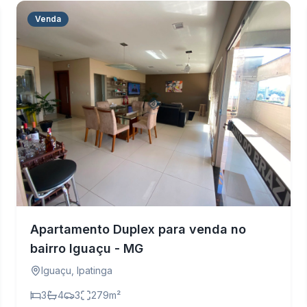
Venda
Apartamento Duplex para venda no
bairro Iguaçu - MG
Iguaçu
,
Ipatinga
3
4
3
279
m²