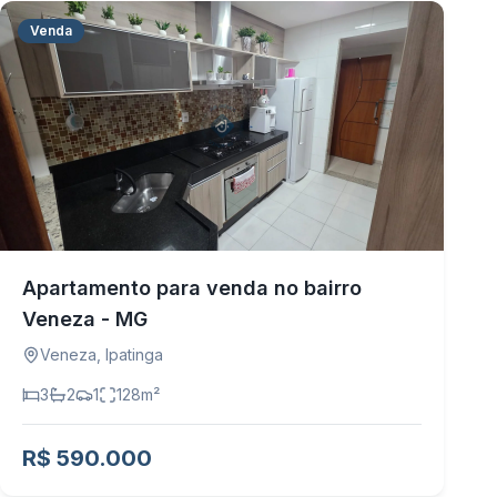
Venda
Apartamento para venda no bairro
Veneza - MG
Veneza
,
Ipatinga
3
2
1
128
m²
R$ 590.000