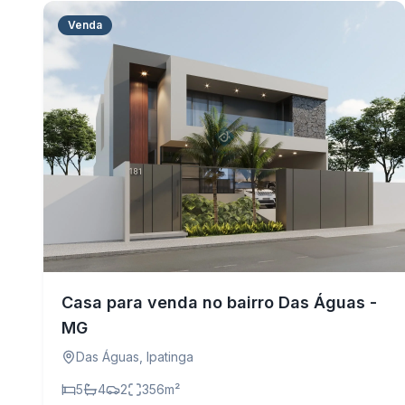
Venda
Casa para venda no bairro Das Águas -
MG
Das Águas
,
Ipatinga
5
4
2
356
m²