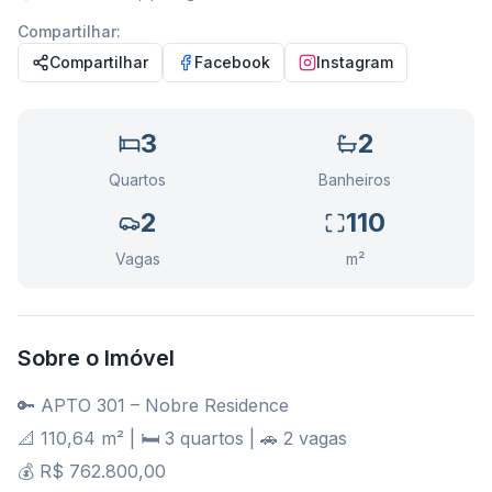
Compartilhar:
Compartilhar
Facebook
Instagram
3
2
Quartos
Banheiros
2
110
Vagas
m²
Sobre o Imóvel
🔑 APTO 301 – Nobre Residence
📐 110,64 m² | 🛏️ 3 quartos | 🚗 2 vagas
💰 R$ 762.800,00