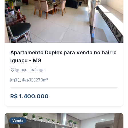
Apartamento Duplex para venda no bairro
Iguaçu - MG
Iguaçu
,
Ipatinga
3
4
3
279
m²
R$ 1.400.000
Venda