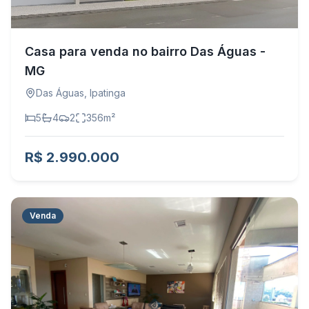
Casa para venda no bairro Das Águas -
MG
Das Águas
,
Ipatinga
5
4
2
356
m²
R$ 2.990.000
Venda