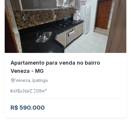
Apartamento para venda no bairro
Veneza - MG
Veneza
,
Ipatinga
3
2
1
128
m²
R$ 590.000