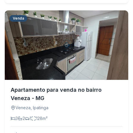
Venda
Apartamento para venda no bairro
Veneza - MG
Veneza
,
Ipatinga
3
2
1
128
m²