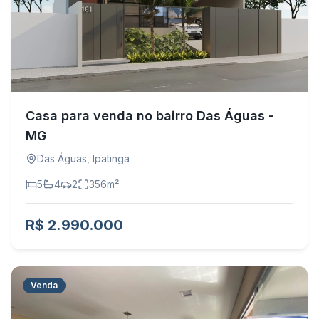
Casa para venda no bairro Das Águas -
MG
Das Águas
,
Ipatinga
5
4
2
356
m²
R$ 2.990.000
Venda