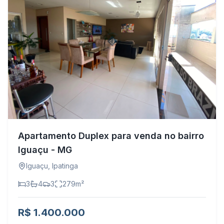
Apartamento Duplex para venda no bairro
Iguaçu - MG
Iguaçu
,
Ipatinga
3
4
3
279
m²
R$ 1.400.000