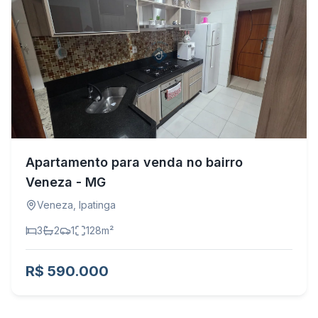
Apartamento para venda no bairro
Veneza - MG
Veneza
,
Ipatinga
3
2
1
128
m²
R$ 590.000