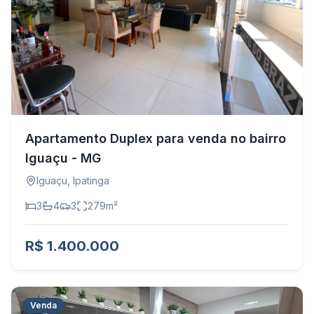
Apartamento Duplex para venda no bairro
Iguaçu - MG
Iguaçu
,
Ipatinga
3
4
3
279
m²
R$ 1.400.000
Venda