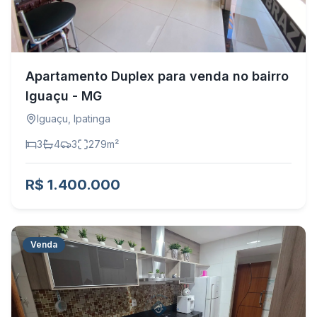
Apartamento Duplex para venda no bairro
Iguaçu - MG
Iguaçu
,
Ipatinga
3
4
3
279
m²
R$ 1.400.000
Venda