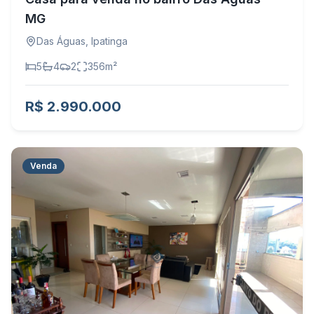
MG
Das Águas
,
Ipatinga
5
4
2
356
m²
R$ 2.990.000
Venda