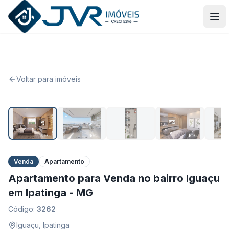
JVR Imóveis
Abr
Voltar para imóveis
1
/
15
Venda
Apartamento
Apartamento para Venda no bairro Iguaçu
em Ipatinga - MG
Código:
3262
Iguaçu
,
Ipatinga