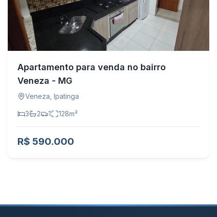
Apartamento para venda no bairro
Veneza - MG
Veneza
,
Ipatinga
3
2
1
128
m²
R$ 590.000