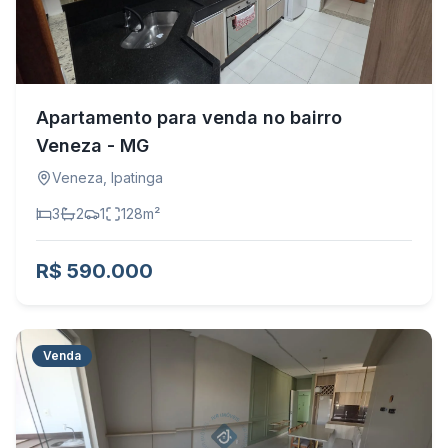
Apartamento para venda no bairro
Veneza - MG
Veneza
,
Ipatinga
3
2
1
128
m²
R$ 590.000
Venda