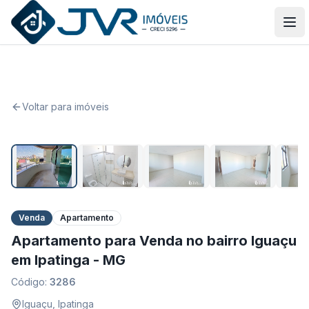
JVR Imóveis
Abr
Voltar para imóveis
1
/
20
Venda
Apartamento
Apartamento para Venda no bairro Iguaçu
em Ipatinga - MG
Código:
3286
Iguaçu
,
Ipatinga