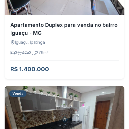
Apartamento Duplex para venda no bairro
Iguaçu - MG
Iguaçu
,
Ipatinga
3
4
3
279
m²
R$ 1.400.000
Venda