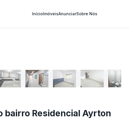
Início
Imóveis
Anunciar
Sobre Nós
1
/
25
 bairro Residencial Ayrton