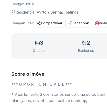
Código:
3264
Residencial Ayrton Senna
,
Ipatinga
Compartilhar:
Compartilhar
Facebook
Inst
3
2
Quartos
Banheiros
Sobre o Imóvel
*** O P O R T U N I D A D E ***
* Apartamento 3 dormitórios sendo uma suíte, banhei
planejados, cozinha com coifa e cooktop;