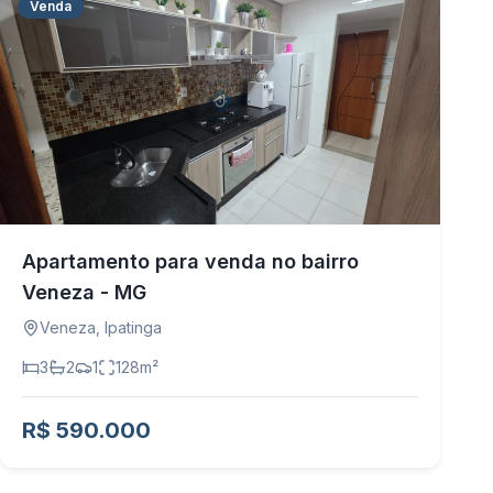
Venda
Apartamento para venda no bairro
Veneza - MG
Veneza
,
Ipatinga
3
2
1
128
m²
R$ 590.000