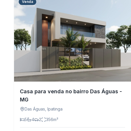
Venda
Casa para venda no bairro Das Águas -
MG
Das Águas
,
Ipatinga
5
4
2
356
m²