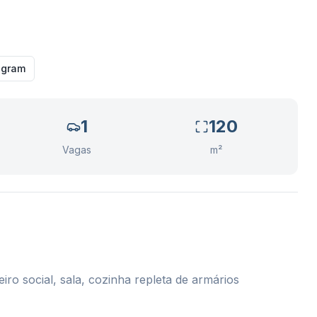
agram
1
120
Vagas
m²
ro social, sala, cozinha repleta de armários