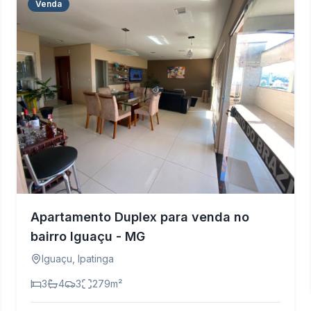
Venda
Apartamento Duplex para venda no
bairro Iguaçu - MG
Iguaçu
,
Ipatinga
3
4
3
279
m²