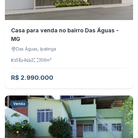
Casa para venda no bairro Das Águas -
MG
Das Águas
,
Ipatinga
5
4
2
356
m²
R$ 2.990.000
Venda