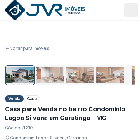
JVR Imóveis
Abr
Voltar para imóveis
1
/
15
Venda
Casa
Casa para Venda no bairro Condomínio
Lagoa Silvana em Caratinga - MG
Código:
3219
Condomínio Lagoa Silvana
,
Caratinga