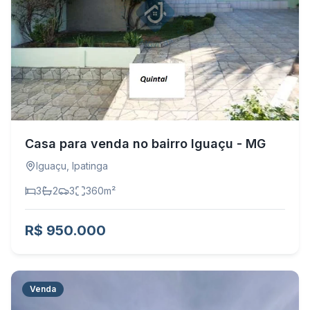
Casa para venda no bairro Iguaçu - MG
Iguaçu
,
Ipatinga
3
2
3
360
m²
R$ 950.000
Venda