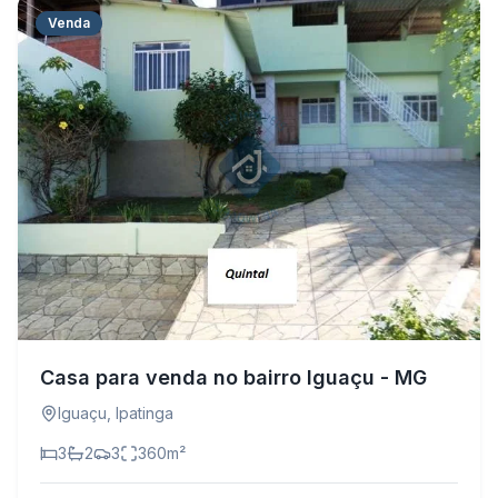
Venda
Casa para venda no bairro Iguaçu - MG
Iguaçu
,
Ipatinga
3
2
3
360
m²