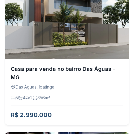
Casa para venda no bairro Das Águas -
MG
Das Águas
,
Ipatinga
5
4
2
356
m²
R$ 2.990.000