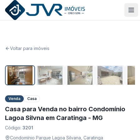
JVR Imóveis
Abr
Voltar para imóveis
1
/
20
Venda
Casa
Casa para Venda no bairro Condomínio
Lagoa Silvna em Caratinga - MG
Código:
3201
Condomínio Parque Lagoa Silvana
,
Caratinga