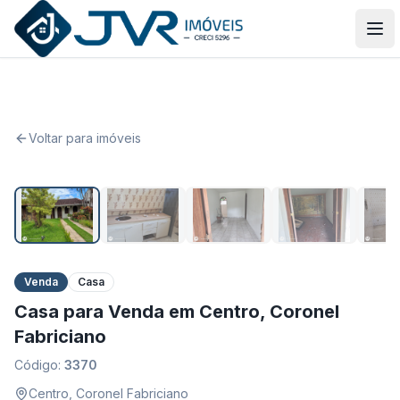
JVR Imóveis
Abr
Voltar para imóveis
1
/
5
Venda
Casa
Casa para Venda em Centro, Coronel
Fabriciano
Código:
3370
Centro
,
Coronel Fabriciano