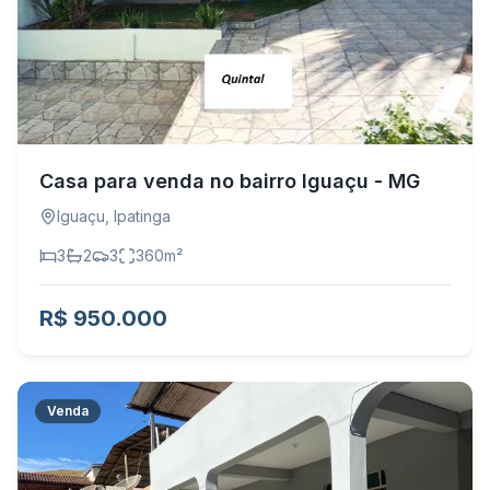
Casa para venda no bairro Iguaçu - MG
Iguaçu
,
Ipatinga
3
2
3
360
m²
R$ 950.000
Venda