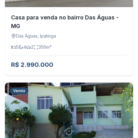
Casa para venda no bairro Das Águas -
MG
Das Águas
,
Ipatinga
5
4
2
356
m²
R$ 2.990.000
Venda