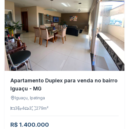
Apartamento Duplex para venda no bairro
Iguaçu - MG
Iguaçu
,
Ipatinga
3
4
3
279
m²
R$ 1.400.000