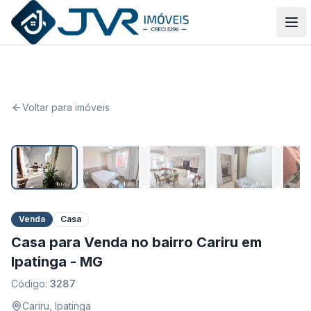
JVR Imóveis
Abr
Voltar para imóveis
1
/
30
Venda
Casa
Casa para Venda no bairro Cariru em
Ipatinga - MG
Código:
3287
Cariru
,
Ipatinga