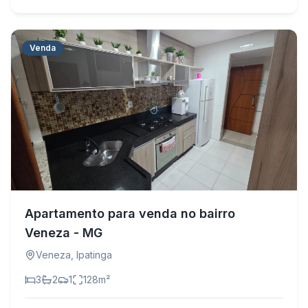
Venda
Apartamento para venda no bairro
Veneza - MG
Veneza
,
Ipatinga
3
2
1
128
m²