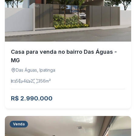
Casa para venda no bairro Das Águas -
MG
Das Águas
,
Ipatinga
5
4
2
356
m²
R$ 2.990.000
Venda