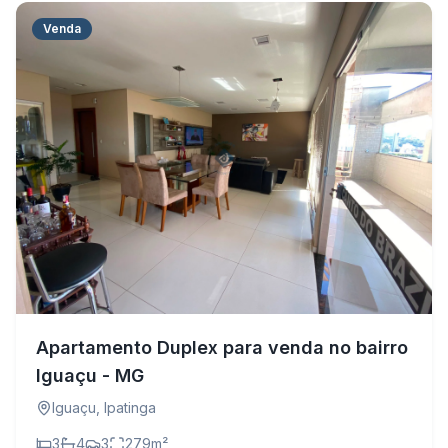
Venda
Apartamento Duplex para venda no bairro
Iguaçu - MG
Iguaçu
,
Ipatinga
3
4
3
279
m²