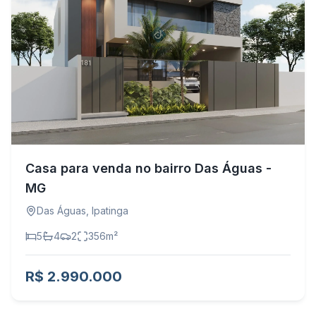
Casa para venda no bairro Das Águas -
MG
Das Águas
,
Ipatinga
5
4
2
356
m²
R$ 2.990.000