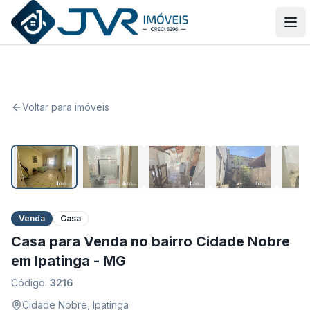
JVR Imóveis
Abr
Voltar para imóveis
1
/
14
Venda
Casa
Casa para Venda no bairro Cidade Nobre
em Ipatinga - MG
Código:
3216
Cidade Nobre
,
Ipatinga