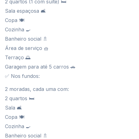
2 quartos (1 com suíte) 🛏️
Sala espaçosa 🛋️
Copa 🍽️
Cozinha 🍳
Banheiro social 🚿
Área de serviço 🧺
Terraço 🌅
Garagem para até 5 carros 🚗
✅ Nos fundos:
2 moradas, cada uma com:
2 quartos 🛏️
Sala 🛋️
Copa 🍽️
Cozinha 🍳
Banheiro social 🚿