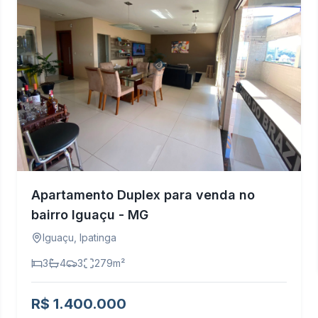
Apartamento Duplex para venda no
bairro Iguaçu - MG
Iguaçu
,
Ipatinga
3
4
3
279
m²
R$ 1.400.000