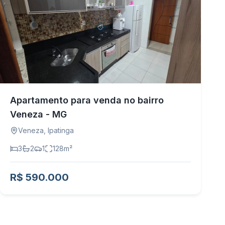
Apartamento para venda no bairro
Veneza - MG
Veneza
,
Ipatinga
3
2
1
128
m²
R$ 590.000