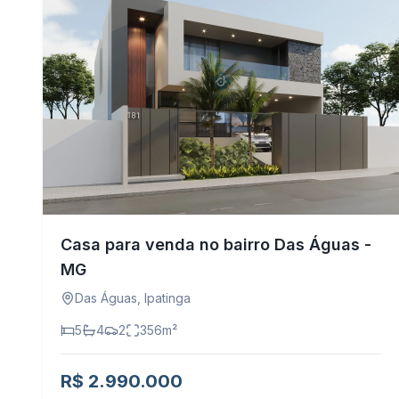
Casa para venda no bairro Das Águas -
MG
Das Águas
,
Ipatinga
5
4
2
356
m²
R$ 2.990.000