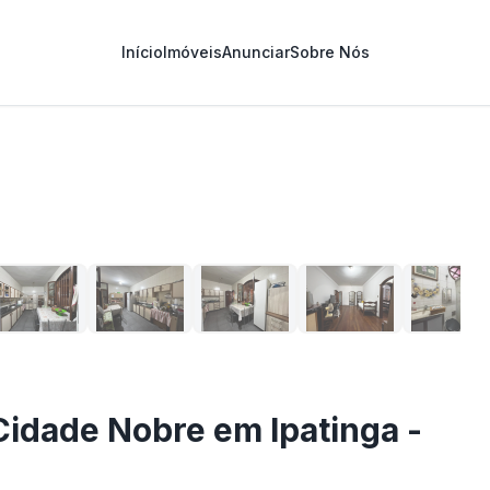
Início
Imóveis
Anunciar
Sobre Nós
1
/
22
Cidade Nobre em Ipatinga -