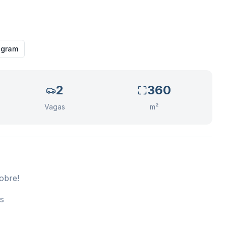
agram
2
360
Vagas
m²
obre!
os