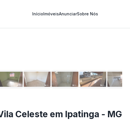
Início
Imóveis
Anunciar
Sobre Nós
1
/
12
Vila Celeste em Ipatinga - MG