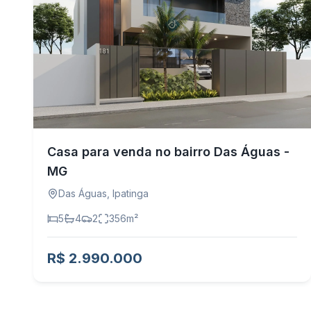
Casa para venda no bairro Das Águas -
MG
Das Águas
,
Ipatinga
5
4
2
356
m²
R$ 2.990.000