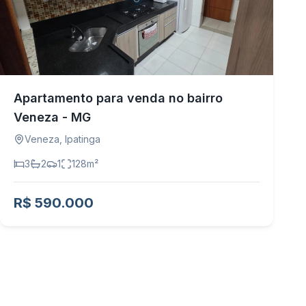
Apartamento para venda no bairro
Veneza - MG
Veneza
,
Ipatinga
3
2
1
128
m²
R$ 590.000