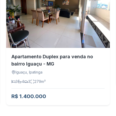
Apartamento Duplex para venda no
bairro Iguaçu - MG
Iguaçu
,
Ipatinga
3
4
3
279
m²
R$ 1.400.000