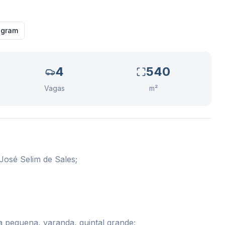
agram
4
540
Vagas
m²
 José Selim de Sales;
na pequena, varanda, quintal grande;