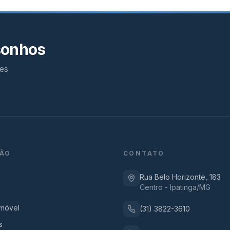
sonhos
es
ÃO
CONTATO
Rua Belo Horizonte, 183
Centro - Ipatinga/MG
Imóvel
(31) 3822-3610
s