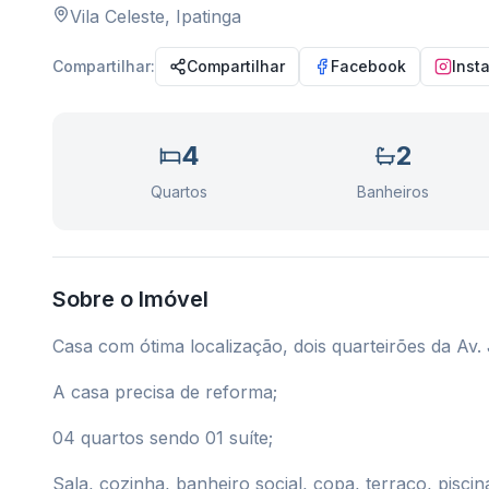
Vila Celeste
,
Ipatinga
Compartilhar:
Compartilhar
Facebook
Inst
4
2
Quartos
Banheiros
Sobre o Imóvel
Casa com ótima localização, dois quarteirões da Av.
A casa precisa de reforma;
04 quartos sendo 01 suíte;
Sala, cozinha, banheiro social, copa, terraço, pisci