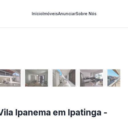
Início
Imóveis
Anunciar
Sobre Nós
1
/
47
Vila Ipanema em Ipatinga -