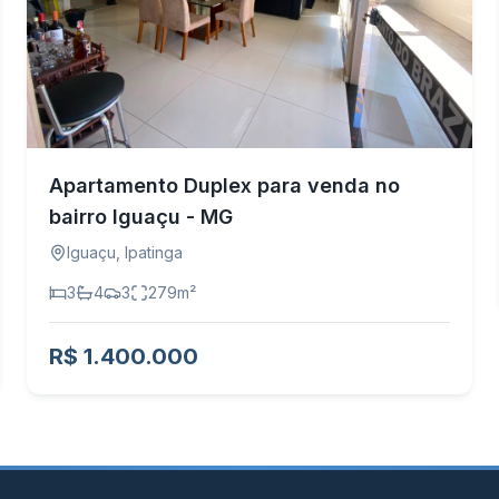
Apartamento Duplex para venda no
bairro Iguaçu - MG
Iguaçu
,
Ipatinga
3
4
3
279
m²
R$ 1.400.000