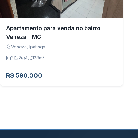
Apartamento para venda no bairro
Veneza - MG
Veneza
,
Ipatinga
3
2
1
128
m²
R$ 590.000