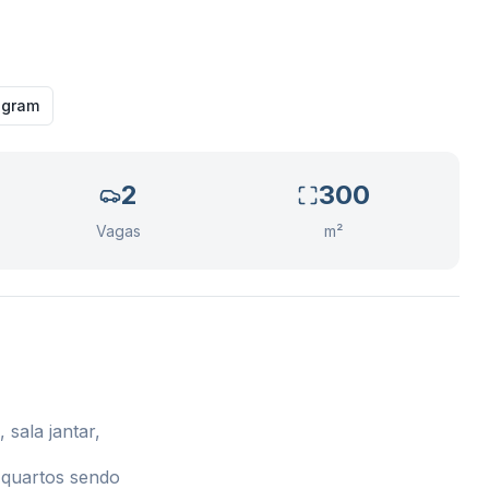
agram
2
300
Vagas
m²
sala jantar,
 quartos sendo