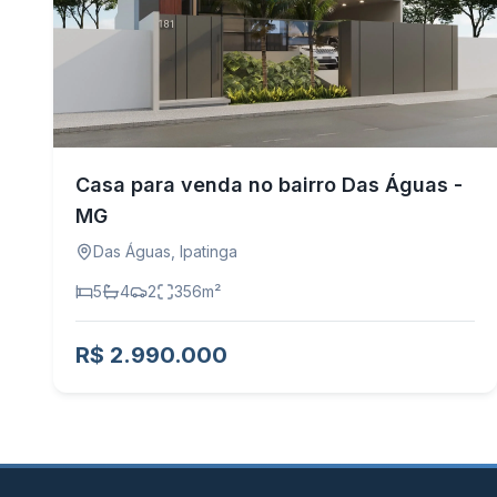
Casa para venda no bairro Das Águas -
MG
Das Águas
,
Ipatinga
5
4
2
356
m²
R$ 2.990.000