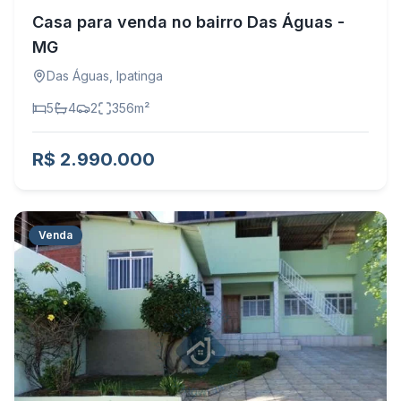
Casa para venda no bairro Das Águas -
MG
Das Águas
,
Ipatinga
5
4
2
356
m²
R$ 2.990.000
Venda