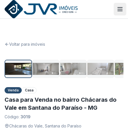
JVR Imóveis
Abr
Voltar para imóveis
1
/
60
Venda
Casa
Casa para Venda no bairro Chácaras do
Vale em Santana do Paraíso - MG
Código:
3019
Chácaras do Vale
,
Santana do Paraíso