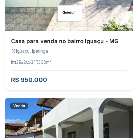
Casa para venda no bairro Iguaçu - MG
Iguaçu
,
Ipatinga
3
2
3
360
m²
R$ 950.000
Venda