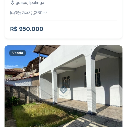
Iguaçu
,
Ipatinga
3
2
3
360
m²
R$ 950.000
Venda