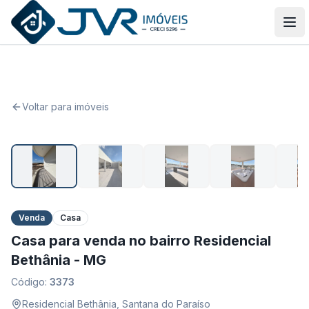
JVR Imóveis
Abr
Voltar para imóveis
1
/
16
Venda
Casa
Casa para venda no bairro Residencial
Bethânia - MG
Código:
3373
Residencial Bethânia
,
Santana do Paraíso