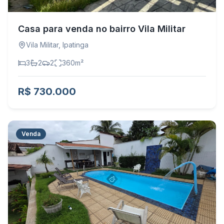
Casa para venda no bairro Vila Militar
Vila Militar
,
Ipatinga
3
2
2
360
m²
R$ 730.000
Venda